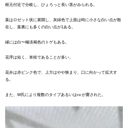
根元付近で分岐し、ひょろっと長い茎がみられる。
葉はロゼット状に展開し、灰緑色で上面は時に小さな白い点が散
在し、葉裏にも多くの白い点が1ある。
縁には白〜極淡褐色のトゲもある。
花序は短く、単枝であることが多い。
花弁は赤ピンク色で、上方はやや狭まり、口に向かって拡大す
る。
また、W氏により複数のタイプあるいはcv.が齎された。