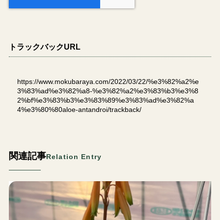
トラックバックURL
https://www.mokubaraya.com/2022/03/22/%e3%82%a2%e
3%83%ad%e3%82%a8-%e3%82%a2%e3%83%b3%e3%8
2%bf%e3%83%b3%e3%83%89%e3%83%ad%e3%82%a
4%e3%80%80aloe-antandroi/trackback/
関連記事
Relation Entry