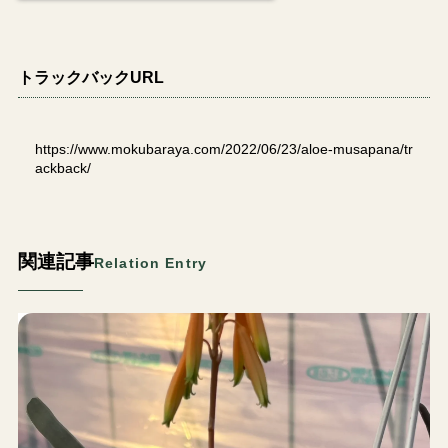
トラックバックURL
https://www.mokubaraya.com/2022/06/23/aloe-musapana/tr
ackback/
関連記事
Relation Entry