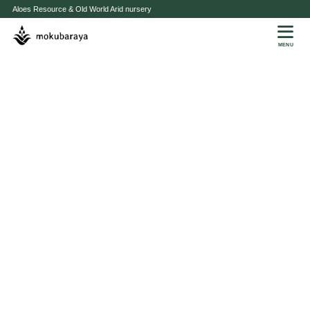
Aloes Resource & Old World Arid nursery
MENU