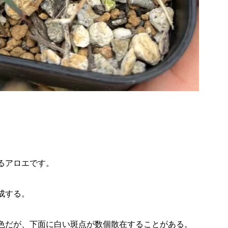
るアロエです。
成する。
色だが、下面に白い斑点が数個散在することがある。