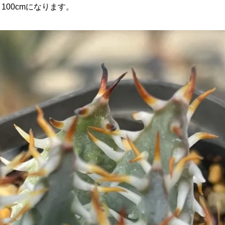
100cmになります。