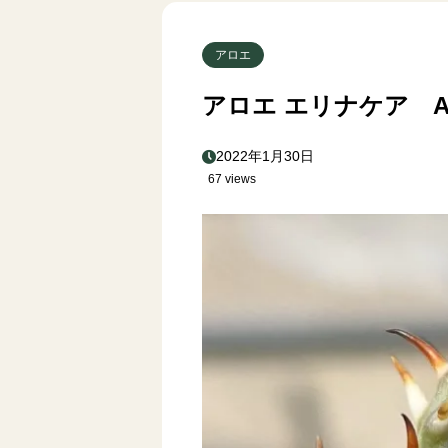
アロエ
アロエ エリナケア Aloe
2022年1月30日
67 views