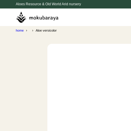
Aloes Resource & Old World Arid nursery
home
Aloe versicolor