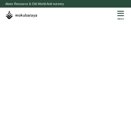
Aloes Resource & Old World Arid nursery
MENU