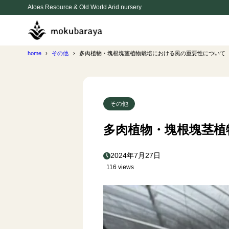
Aloes Resource & Old World Arid nursery
home
その他
多肉植物・塊根塊茎植物栽培における風の重要性について
その他
多肉植物・塊根塊茎植
2024年7月27日
116 views