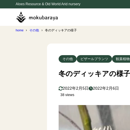
Aloes Resource & Old World Arid nursery
home
その他
冬のディッキアの様子
その他
ビザールプランツ
観葉植物
冬のディッキアの様
2022年2月5日
2022年2月6日
38 views