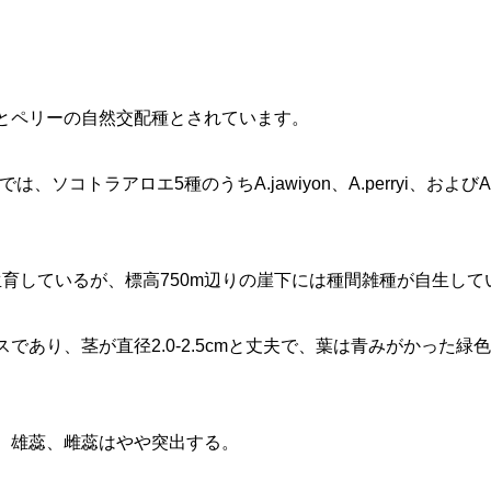
とペリーの自然交配種とされています。
ri では、ソコトラアロエ5種のうちA.jawiyon、A.perryi、および
生育しているが、標高750m辺りの崖下には種間雑種が自生して
であり、茎が直径2.0-2.5cmと丈夫で、葉は青みがかった
。雄蕊、雌蕊はやや突出する。