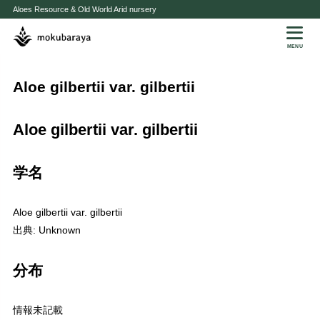
Aloes Resource & Old World Arid nursery
MENU
Aloe gilbertii var. gilbertii
Aloe gilbertii var. gilbertii
学名
Aloe gilbertii var. gilbertii
出典: Unknown
分布
情報未記載