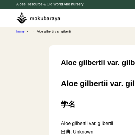
Aloes Resource & Old World Arid nursery
home
Aloe gilbertii var. gilbertii
Aloe gilbertii var. gilb
Aloe gilbertii var. gil
学名
Aloe gilbertii var. gilbertii
出典: Unknown