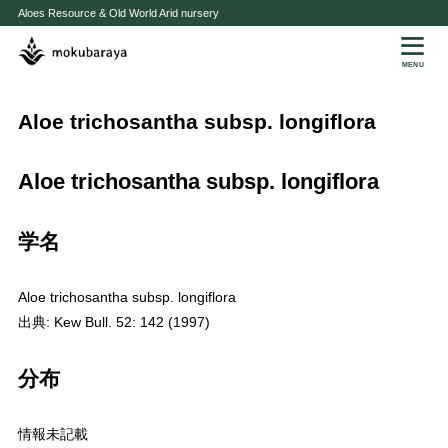
Aloes Resource & Old World Arid nursery
MENU
Aloe trichosantha subsp. longiflora
Aloe trichosantha subsp. longiflora
学名
Aloe trichosantha subsp. longiflora
出典: Kew Bull. 52: 142 (1997)
分布
情報未記載