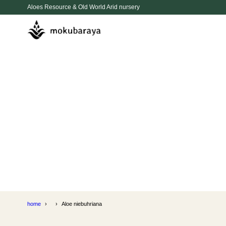
Aloes Resource & Old World Arid nursery
home
Aloe niebuhriana