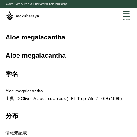
Aloes Resource & Old World Arid nursery
MENU
Aloe megalacantha
Aloe megalacantha
学名
Aloe megalacantha
出典: D.Oliver & auct. suc. (eds.), Fl. Trop. Afr. 7: 469 (1898)
分布
情報未記載