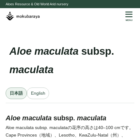
Aloes Resource & Old World Arid nursery
MENU
Aloe
maculata
subsp.
maculata
日本語
English
Aloe
maculata
subsp.
maculata
Aloe maculata subsp. maculataの花序の高さは40–100 cmです。
Cape Provinces（地域）、Lesotho、KwaZulu-Natal（州）、