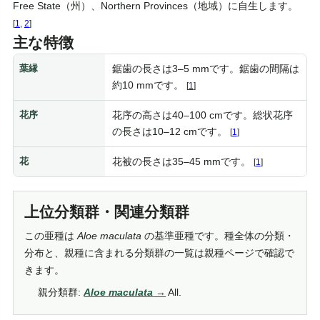
Free State（州）、Northern Provinces（地域）に自生します。
[
1
,
2
]
主な特徴
葉縁
鋸歯の長さは3–5 mmです。鋸歯の間隔は
約10 mmです。
[
1
]
花序
花序の高さは40–100 cmです。総状花序
の長さは10–12 cmです。
[
1
]
花
花被の長さは35–45 mmです。
[
1
]
上位分類群・関連分類群
この亜種は
Aloe
maculata
の基準亜種です。種全体の分類・
分布と、親種に含まれる分類群の一覧は親種ページで確認で
きます。
親分類群:
Aloe
maculata
All.