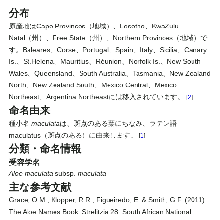
分布
原産地はCape Provinces（地域）、Lesotho、KwaZulu-
Natal（州）、Free State（州）、Northern Provinces（地域）で
す。Baleares、Corse、Portugal、Spain、Italy、Sicilia、Canary
Is.、St.Helena、Mauritius、Réunion、Norfolk Is.、New South
Wales、Queensland、South Australia、Tasmania、New Zealand
North、New Zealand South、Mexico Central、Mexico
Northeast、Argentina Northeastには移入されています。
[
2
]
命名由来
種小名
maculata
は、斑点のある葉にちなみ、ラテン語
maculatus（斑点のある）に由来します。
[
1
]
分類・命名情報
受容学名
Aloe
maculata
subsp.
maculata
主な参考文献
Grace, O.M., Klopper, R.R., Figueiredo, E. & Smith, G.F. (2011).
The Aloe Names Book. Strelitzia 28. South African National