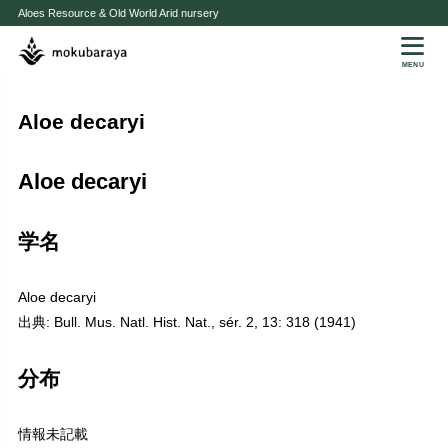
Aloes Resource & Old World Arid nursery
MENU
Aloe decaryi
Aloe decaryi
学名
Aloe decaryi
出典: Bull. Mus. Natl. Hist. Nat., sér. 2, 13: 318 (1941)
分布
情報未記載