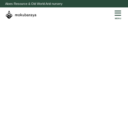
Aloes Resource & Old World Arid nursery
MENU