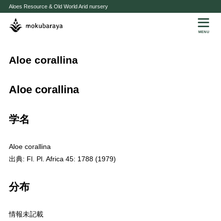
Aloes Resource & Old World Arid nursery
MENU
Aloe corallina
Aloe corallina
学名
Aloe corallina
出典: Fl. Pl. Africa 45: 1788 (1979)
分布
情報未記載