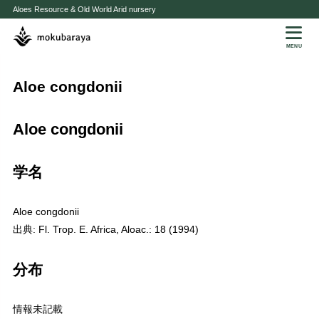
Aloes Resource & Old World Arid nursery
MENU
Aloe congdonii
Aloe congdonii
学名
Aloe congdonii
出典: Fl. Trop. E. Africa, Aloac.: 18 (1994)
分布
情報未記載