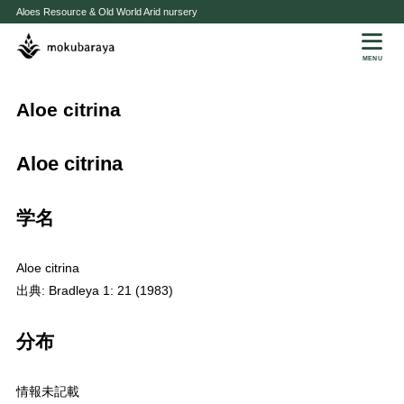
Aloes Resource & Old World Arid nursery
MENU
Aloe citrina
Aloe citrina
学名
Aloe citrina
出典: Bradleya 1: 21 (1983)
分布
情報未記載