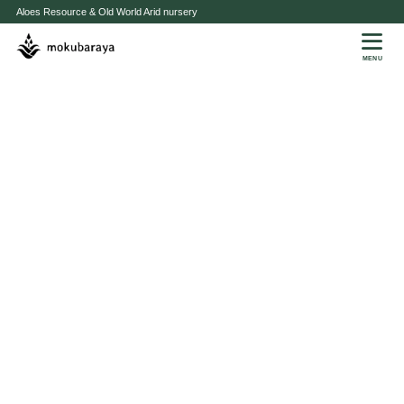
Aloes Resource & Old World Arid nursery
MENU