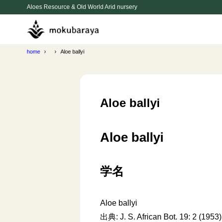
Aloes Resource & Old World Arid nursery
home
Aloe ballyi
Aloe ballyi
Aloe ballyi
学名
Aloe ballyi
出典: J. S. African Bot. 19: 2 (1953)