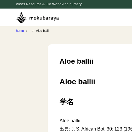
Aloes Resource & Old World Arid nursery
home
Aloe ballii
Aloe ballii
Aloe ballii
学名
Aloe ballii
出典: J. S. African Bot. 30: 123 (19