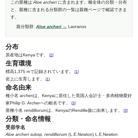
この亜種は
Aloe
archeri
に含まれます。種全体の分類・分布
と、親種に含まれる分類群の一覧は親種ページで確認できま
す。
親分類群:
Aloe
archeri
Lavranos
分布
原産地はKenyaです。
[
2
]
生育環境
標高1,375 mで記録されています。
[
1
]
岩上に生育します。
[
1
]
命名由来
種小名
archeri
は、Kenyaに居住した英国人会計士・多肉植物愛好
家Philip G. Archerへの献名です。
[
3
]
亜種小名
rendilliorum
は、KenyaのRendille族に由来します。
[
3
]
分類・命名情報
受容学名
Aloe
archeri
subsp.
rendilliorum
(L.E.Newton) L.E.Newton