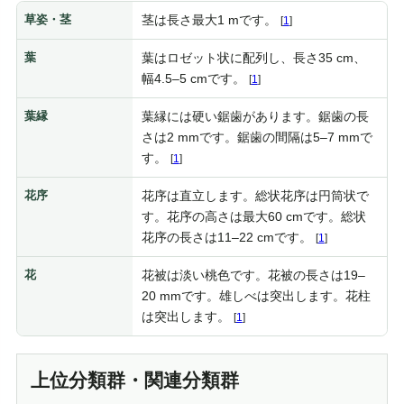
草姿・茎
茎は長さ最大1 mです。
[
1
]
葉
葉はロゼット状に配列し、長さ35 cm、
幅4.5–5 cmです。
[
1
]
葉縁
葉縁には硬い鋸歯があります。鋸歯の長
さは2 mmです。鋸歯の間隔は5–7 mmで
す。
[
1
]
花序
花序は直立します。総状花序は円筒状で
す。花序の高さは最大60 cmです。総状
花序の長さは11–22 cmです。
[
1
]
花
花被は淡い桃色です。花被の長さは19–
20 mmです。雄しべは突出します。花柱
は突出します。
[
1
]
上位分類群・関連分類群