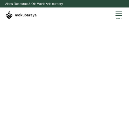
Aloes Resource & Old World Arid nursery
MENU