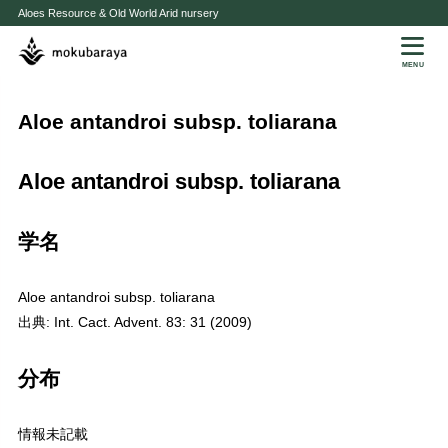
Aloes Resource & Old World Arid nursery
MENU
Aloe antandroi subsp. toliarana
Aloe antandroi subsp. toliarana
学名
Aloe antandroi subsp. toliarana
出典: Int. Cact. Advent. 83: 31 (2009)
分布
情報未記載