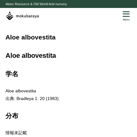
Aloes Resource & Old World Arid nursery
MENU
Aloe albovestita
Aloe albovestita
学名
Aloe albovestita
出典: Bradleya 1: 20 (1983)
分布
情報未記載