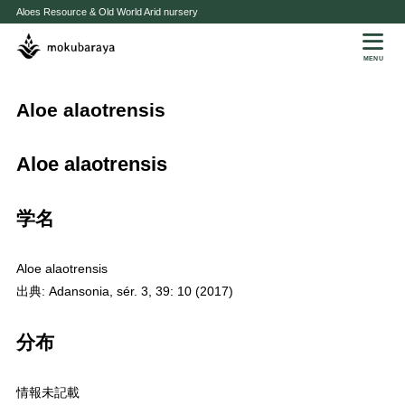
Aloes Resource & Old World Arid nursery
MENU
Aloe alaotrensis
Aloe alaotrensis
学名
Aloe alaotrensis
出典: Adansonia, sér. 3, 39: 10 (2017)
分布
情報未記載