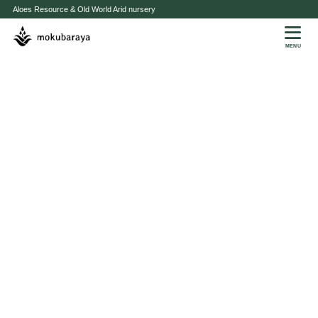
Aloes Resource & Old World Arid nursery
MENU