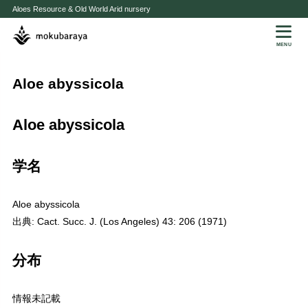
Aloes Resource & Old World Arid nursery
MENU
Aloe abyssicola
Aloe abyssicola
学名
Aloe abyssicola
出典: Cact. Succ. J. (Los Angeles) 43: 206 (1971)
分布
情報未記載