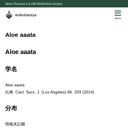
Aloes Resource & Old World Arid nursery
MENU
Aloe aaata
Aloe aaata
学名
Aloe aaata
出典: Cact. Succ. J. (Los Angeles) 86: 259 (2014)
分布
情報未記載