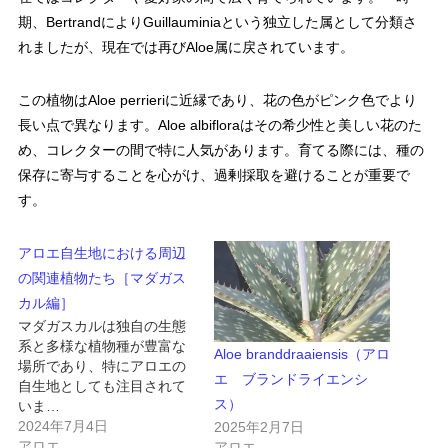
期、BertrandによりGuillauminiaという独立した属として分類さ
れましたが、現在では再びAloe属に戻されています。
この植物はAloe perrieriに近縁であり、花の色がピンク色でより
長い点で異なります。Aloe albifloraはその希少性と美しい花のた
め、コレクターの間で特に人気があります。育てる際には、種の
保存に寄与することを心がけ、過剰採取を避けることが重要で
す。
アロエ自生地における周辺
の関連植物たち［マダガス
カル編］
マダガスカルは独自の生態
系と多様な植物種が豊富な
Aloe branddraaiensis（アロ
場所であり、特にアロエの
エ ブランドライエンシ
自生地としても注目されて
ス）
いま…
2024年7月4日
2025年2月7日
アロエ
アロエ