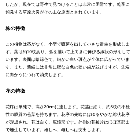
したが、現在では野生で見つけることは非常に困難です。乾季に
頻発する草原火災がその主な原因とされています。
株の特徴
この植物は茎がなく、小型で吸芽を出して小さな群生を形成しま
す。葉は約10枚あり、弧を描いて上向きに伸びる線状の形をして
います。表面は暗緑色で、細かい白い斑点が全体に広がっていま
す。また、葉縁には非常に密な白色の硬い歯が並びますが、先端
に向かうにつれて消失します。
花の特徴
花序は単純で、高さ30cmに達します。花茎は細く、約5枚の不稔
性の膜質の苞葉を持ちます。花序の先端にはゆるやかな総状花序
が形成され、花は白く、広鐘形です。外側の花被片はほぼ基部ま
で離生しています。雄しべ、雌しべは突出します。