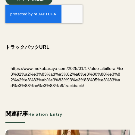
トラックバックURL
https://www.mokubaraya.com/2025/01/17/aloe-albiflora-%e
3%82%a2%e3%83%ad%e3%82%a8%e3%80%80%e3%8
2%a2%e3%83%ab%e3%83%93%e3%83%95%e3%83%a
d%e3%83%bc%e3%83%a9/trackback/
関連記事
Relation Entry