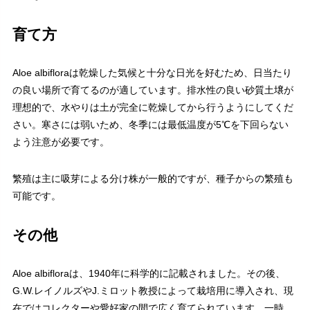
育て方
Aloe albifloraは乾燥した気候と十分な日光を好むため、日当たり
の良い場所で育てるのが適しています。排水性の良い砂質土壌が
理想的で、水やりは土が完全に乾燥してから行うようにしてくだ
さい。寒さには弱いため、冬季には最低温度が5℃を下回らない
よう注意が必要です。
繁殖は主に吸芽による分け株が一般的ですが、種子からの繁殖も
可能です。
その他
Aloe albifloraは、1940年に科学的に記載されました。その後、
G.W.レイノルズやJ.ミロット教授によって栽培用に導入され、現
在ではコレクターや愛好家の間で広く育てられています。一時