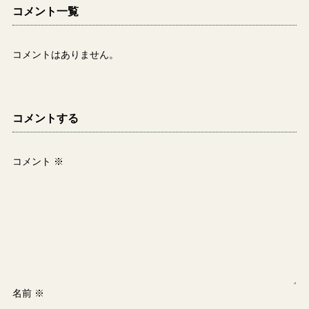
コメント一覧
コメントはありません。
コメントする
コメント
※
名前
※