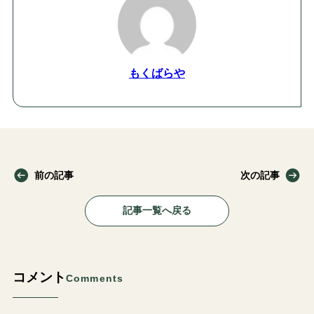
もくばらや
前の記事
次の記事
記事一覧へ戻る
コメント
Comments