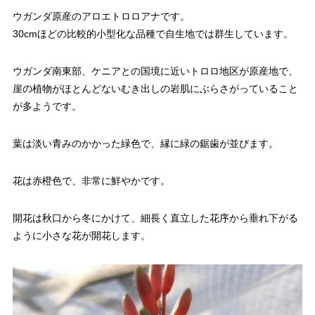
ウガンダ原産のアロエトロロアナです。
30cmほどの比較的小型化な品種で自生地では群生しています。
ウガンダ南東部、ケニアとの国境に近いトロロ地区が原産地で、
崖の植物がほとんどないむき出しの岩肌にぶらさがっていること
が多ようです。
葉は淡い青みのかかった緑色で、縁に緑の鋸歯が並びます。
花は赤橙色で、非常に鮮やかです。
開花は秋口から冬にかけて、細長く直立した花序から垂れ下がる
ように小さな花が開花します。