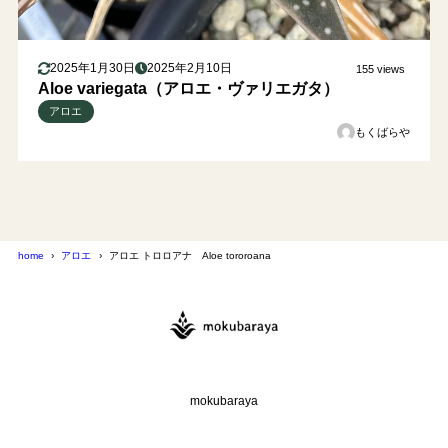
2025年1月30日
2025年2月10日
155 views
Aloe variegata（アロエ・ヴァリエガタ）
アロエ
もくばらや
home
アロエ
アロエ トロロアナ Aloe tororoana
mokubaraya