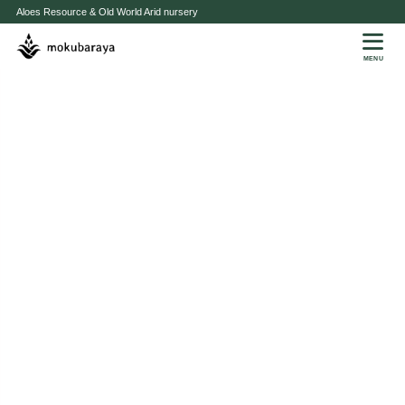
Aloes Resource & Old World Arid nursery
MENU