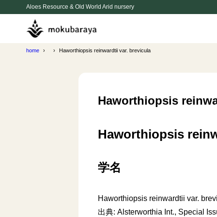
Aloes Resource & Old World Arid nursery
home
Haworthiopsis reinwardtii var. brevicula
Haworthiopsis reinwar
Haworthiopsis reinwa
学名
Haworthiopsis reinwardtii var. brev
出典: Alsterworthia Int., Special Iss