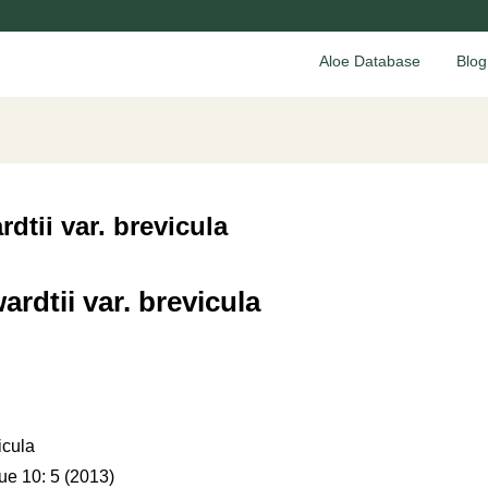
Aloe Database
Blog
dtii var. brevicula
rdtii var. brevicula
icula
ue 10: 5 (2013)