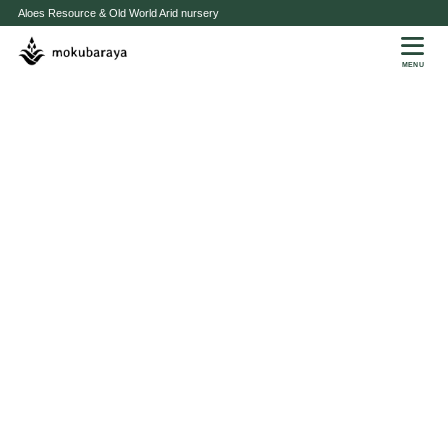
Aloes Resource & Old World Arid nursery
MENU