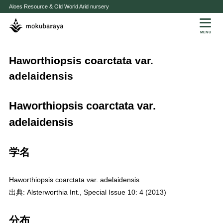
Aloes Resource & Old World Arid nursery
MENU
Haworthiopsis coarctata var.
adelaidensis
Haworthiopsis coarctata var.
adelaidensis
学名
Haworthiopsis coarctata var. adelaidensis
出典: Alsterworthia Int., Special Issue 10: 4 (2013)
分布