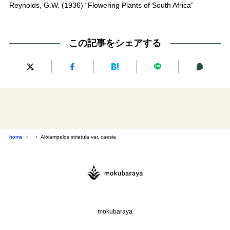
Reynolds, G.W. (1936) “Flowering Plants of South Africa”
この記事をシェアする
home
Aloiampelos striatula var. caesia
mokubaraya