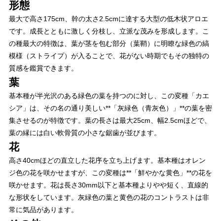
形態
最大で高さ175cm、幹の太さ2.5cmに達する大型の低木状アロエ
です。成長とともに激しく分枝し、立派な茂みを形成します。こ
の種最大の特徴は、葉が茎を包む部分（葉鞘）に明瞭な緑色の縞
模様（ストライプ）が入ることで、花がない時期でもその独特の
質感を鑑賞できます。
葉
基本種が半光沢のある緑色の葉を持つのに対し、この変種「カエ
シア」は、その名の通り美しい**「灰緑色（青灰色）」**の葉を密
集させるのが特徴です。葉の長さは最大25cm、幅2.5cmほどで、
葉の縁には白い軟骨質の小さな鋸歯が並びます。
花
高さ40cmほどの直立した花序を立ち上げます。基本種はオレン
ジ色の花を咲かせますが、この変種は**「鮮やかな黄色」**の花を
咲かせます。花は長さ30mm以下と基本種よりやや短く、直線的
な形状をしています。灰緑色の葉と黄色の花のコントラストは非
常に気品があります。