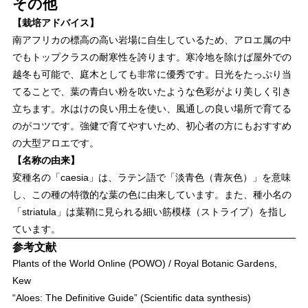
その他
【栽培アドバイス】
南アフリカの標高の高い岩場に自生しているため、アロエ属の中
でもトップクラスの耐寒性を誇ります。寒冷地を除けば屋外での
越冬も可能で、庭木としても非常に優秀です。日光をたっぷり当
てることで、葉の青白い粉を吹いたような色彩がより美しく引き
立ちます。水はけの良い用土を使い、風通しの良い場所で育てる
のがコツです。強健で育てやすいため、初心者の方にもおすすめ
の大型アロエです。
【名称の由来】
変種名の「caesia」は、ラテン語で「淡青色（青灰色）」を意味
し、この種の特徴的な葉の色に由来しています。また、種小名の
「striatula」は葉鞘に見られる細い筋模様（ストライプ）を指し
ています。
参考文献
Plants of the World Online (POWO) / Royal Botanic Gardens,
Kew
“Aloes: The Definitive Guide” (Scientific data synthesis)