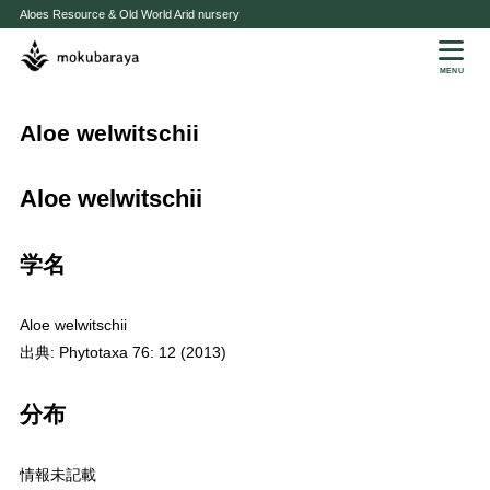
Aloes Resource & Old World Arid nursery
MENU
Aloe welwitschii
Aloe welwitschii
学名
Aloe welwitschii
出典: Phytotaxa 76: 12 (2013)
分布
情報未記載