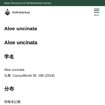
Aloes Resource & Old World Arid nursery
MENU
Aloe uncinata
Aloe uncinata
学名
Aloe uncinata
出典: CactusWorld 36: 186 (2018)
分布
情報未記載