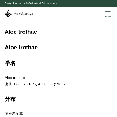
Aloes Resource & Old World Arid nursery
MENU
Aloe trothae
Aloe trothae
学名
Aloe trothae
出典: Bot. Jahrb. Syst. 38: 86 (1905)
分布
情報未記載