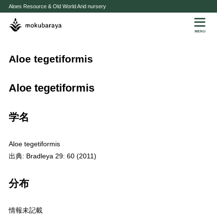
Aloes Resource & Old World Arid nursery
MENU
Aloe tegetiformis
Aloe tegetiformis
学名
Aloe tegetiformis
出典: Bradleya 29: 60 (2011)
分布
情報未記載