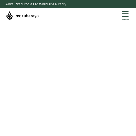
Aloes Resource & Old World Arid nursery
MENU