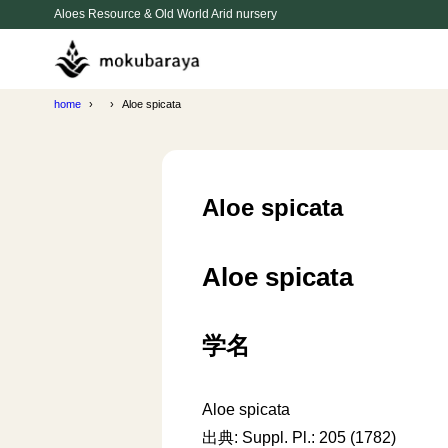
Aloes Resource & Old World Arid nursery
home
Aloe spicata
Aloe spicata
Aloe spicata
学名
Aloe spicata
出典: Suppl. Pl.: 205 (1782)