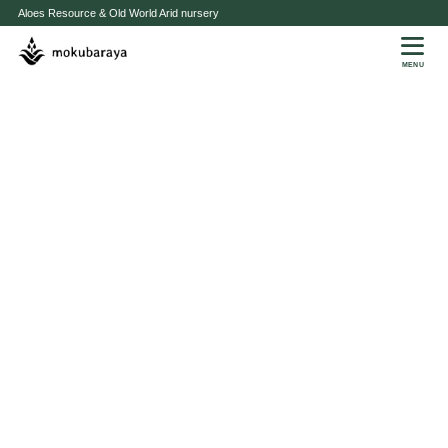
Aloes Resource & Old World Arid nursery
MENU