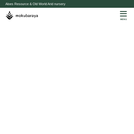
Aloes Resource & Old World Arid nursery
MENU