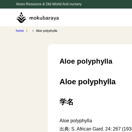
Aloes Resource & Old World Arid nursery
home
Aloe polyphylla
Aloe polyphylla
Aloe polyphylla
学名
Aloe polyphylla
出典: S. African Gard. 24: 267 (193