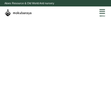
Aloes Resource & Old World Arid nursery
MENU