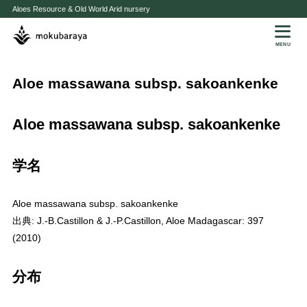
Aloes Resource & Old World Arid nursery
MENU
Aloe massawana subsp. sakoankenke
Aloe massawana subsp. sakoankenke
学名
Aloe massawana subsp. sakoankenke
出典: J.-B.Castillon & J.-P.Castillon, Aloe Madagascar: 397
(2010)
分布