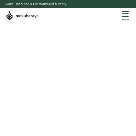
Aloes Resource & Old World Arid nursery
MENU