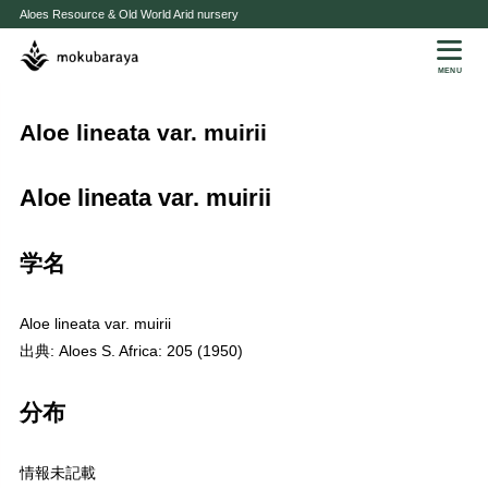
Aloes Resource & Old World Arid nursery
MENU
Aloe lineata var. muirii
Aloe lineata var. muirii
学名
Aloe lineata var. muirii
出典: Aloes S. Africa: 205 (1950)
分布
情報未記載